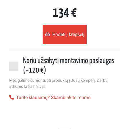
134 €
Pridėti į krepšelį
Noriu užsakyti montavimo paslaugas
(+120 €)
Mes galime sumontuoti produktą į Jūsų kemperį. Darbų
atlikimo laikas: 2 val.
Turite klausimų? Skambinkite mums!