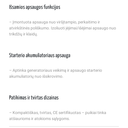
Išsamios apsaugos funkcijos
– Įmontuota apsauga nuo viršįtampio, perkaitimo ir
atvirkštinės poliškumo. Izoliuoti įėjimai/išėjimai apsaugo nuo
trikdžių ir klaidų.
Starterio akumuliatoriaus apsauga
– Aptinka generatoriaus veikimą ir apsaugo starterio
akumuliatorių nuo išsikrovimo.
Patikimas ir tvirtas dizainas
– Kompaktiškas, tvirtas, CE sertifikuotas – puikiai tinka
atšiaurioms ir atokioms sąlygoms.