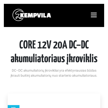
CORE 12V 20A DC–DC
akumuliatoriaus įkroviklis
DC–DC akumuliatorių įkrovikliai yra efektyviausias būdas
įkrauti buitinį akumuliatorių nuo starterio akumuliatoriaus.