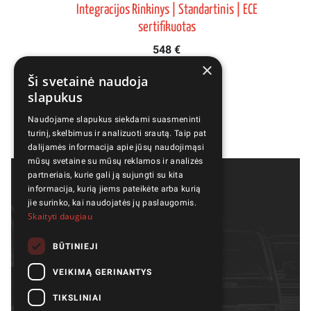
os
Integracijos Rinkinys | Standartinis | ECE
sertifikuotas
548 €
×
Ši svetainė naudoja
slapukus
Naudojame slapukus siekdami suasmeninti
turinį, skelbimus ir analizuoti srautą. Taip pat
dalijamės informacija apie jūsų naudojimąsi
mūsų svetaine su mūsų reklamos ir analizės
partneriais, kurie gali ją sujungti su kita
informacija, kurią jiems pateikėte arba kurią
jie surinko, kai naudojatės jų paslaugomis.
Skaityti daugiau
BŪTINIEJI
VEIKIMĄ GERINANTYS
Modeliai
Galerija
Dalys ir aksesuarai
Apie mus
TIKSLINIAI
Veikla
Kokybė