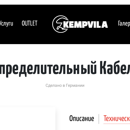
Услуги
OUTLET
Гале
спределительный Кабел
Сделано в Германии
Описание
Техническ