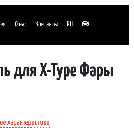
рея
О нас
Контакты
RU
ь для X-Type Фары
ие характеристики