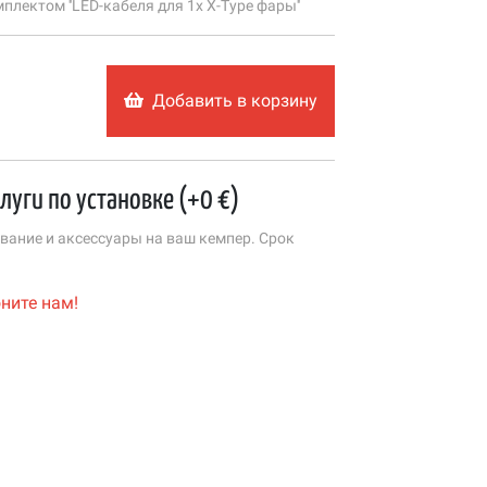
плектом ''LED-кабеля для 1x X-Type фары''
Добавить в корзину
слуги по установке (+0 €)
ание и аксессуары на ваш кемпер. Срок
ните нам!