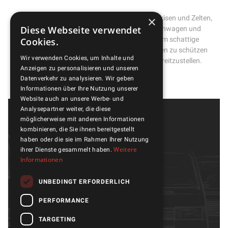
×
Diese Kategorie umfasst eine Auswahl an Markisen und Zelten,
Diese Webseite verwendet
die zusätzlichen Raum und Schutz für Wohnwagen und
Wohnmobile bieten. Sie eignen sich ideal, um schattige
Cookies.
Bereiche zu schaffen, vor Witterungseinflüssen zu schützen
Wir verwenden Cookies, um Inhalte und
oder zusätzlichen Wohnraum auf Reisen bereitzustellen.
Anzeigen zu personalisieren und unseren
Datenverkehr zu analysieren. Wir geben
Informationen über Ihre Nutzung unserer
Website auch an unsere Werbe- und
Analysepartner weiter, die diese
möglicherweise mit anderen Informationen
kombinieren, die Sie ihnen bereitgestellt
haben oder die sie im Rahmen Ihrer Nutzung
Weitere
ihrer Dienste gesammelt haben.
Informationen
UNBEDINGT ERFORDERLICH
Modelle
Galerie
Teile und Zubehör
Über uns
PERFORMANCE
Aktivität
Qualität
TARGETING
OUTLET
Kontakte