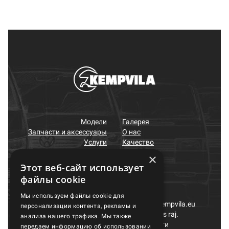
Модели
Галерея
Запчасти и аксессуары
О нас
Услуги
Качество
OUTLET
Контакты
×
Этот веб-сайт использует
файлы cookie
Мы используем файлы cookie для
Kempvila, UAB,
+370 618 17831
,
info@kempvila.eu
персонализации контента, рекламы и
Gudelių k., Maišiagalos sen., Vilniaus raj.
анализа нашего трафика. Мы также
Политика конфиденциальности
передаем информацию об использовании